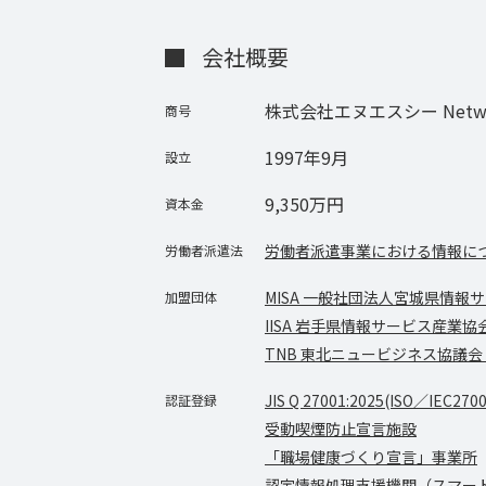
会社概要
株式会社エヌエスシー
Netwo
商号
1997年9月
設立
9,350万円
資本金
労働者派遣事業における情報に
労働者派遣法
MISA 一般社団法人宮城県情報
加盟団体
IISA 岩手県情報サービス産業協
TNB 東北ニュービジネス協議会
JIS Q 27001:2025(ISO／IEC270
認証登録
受動喫煙防止宣言施設
「職場健康づくり宣言」事業所
認定情報処理支援機関（スマート