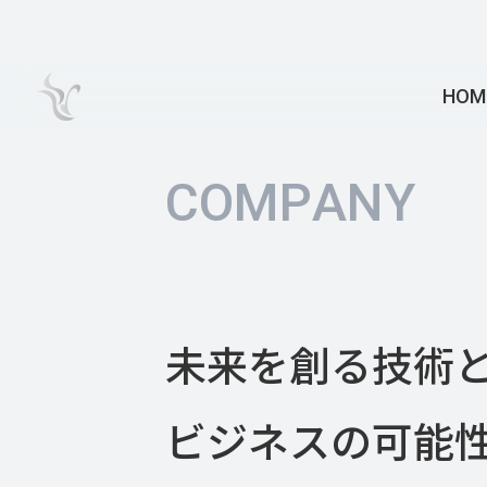
HOM
C
O
M
P
A
N
Y
未来を創る技術
ビジネスの可能