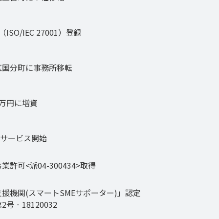
01（ISO/IEC 27001）登録
区国分町に事務所移転
0万円に増資
援サービス開始
許可<派04-300434>取得
援機関(スマートSMEサポーター)」認定
号‐18120032