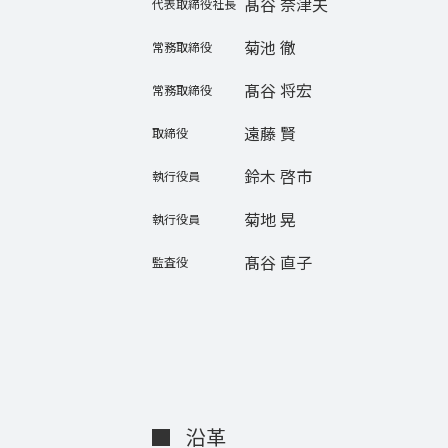
髙谷 奈津夫
代表取締役社長
菊池 徹
常務取締役
髙谷 将宏
常務取締役
遠藤 賢
取締役
鈴木 啓市
執行役員
菊地 晃
執行役員
髙谷 直子
監査役
沿革