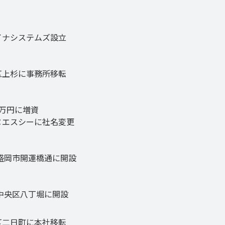
イナシステムズ設立
区上杉に事務所移転
0万円に増資
ヌエスシーに社名変更
盛岡市開運橋通に開設
中央区八丁堀に開設
区二日町に本社移転